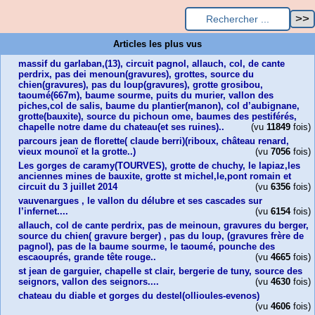
Articles les plus vus
massif du garlaban,(13), circuit pagnol, allauch, col, de cante
perdrix, pas dei menoun(gravures), grottes, source du
chien(gravures), pas du loup(gravures), grotte grosibou,
taoumé(667m), baume sourme, puits du murier, vallon des
piches,col de salis, baume du plantier(manon), col d’aubignane,
grotte(bauxite), source du pichoun ome, baumes des pestiférés,
chapelle notre dame du chateau(et ses ruines)..
(vu
11849
fois)
parcours jean de florette( claude berri)(riboux, château renard,
vieux mounoï et la grotte..)
(vu
7056
fois)
Les gorges de caramy(TOURVES), grotte de chuchy, le lapiaz,les
anciennes mines de bauxite, grotte st michel,le,pont romain et
circuit du 3 juillet 2014
(vu
6356
fois)
vauvenargues , le vallon du délubre et ses cascades sur
l’infernet....
(vu
6154
fois)
allauch, col de cante perdrix, pas de meinoun, gravures du berger,
source du chien( gravure berger) , pas du loup, (gravures frère de
pagnol), pas de la baume sourme, le taoumé, pounche des
escaouprés, grande tête rouge..
(vu
4665
fois)
st jean de garguier, chapelle st clair, bergerie de tuny, source des
seignors, vallon des seignors....
(vu
4630
fois)
chateau du diable et gorges du destel(ollioules-evenos)
(vu
4606
fois)