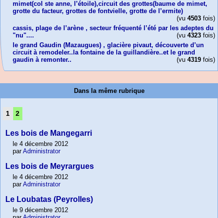
mimet(col ste anne, l’étoile),circuit des grottes(baume de mimet,
grotte du facteur, grottes de fontvielle, grotte de l’ermite)
(vu
4503
fois)
cassis, plage de l’arène , secteur fréquenté l’été par les adeptes du
"nu"....
(vu
4323
fois)
le grand Gaudin (Mazaugues) , glacière pivaut, découverte d’un
circuit à remodeler..la fontaine de la guillandière..et le grand
gaudin à remonter..
(vu
4319
fois)
Dans la même rubrique
1
2
Les bois de Mangegarri
le 4 décembre 2012
par
Administrator
Les bois de Meyrargues
le 4 décembre 2012
par
Administrator
Le Loubatas (Peyrolles)
le 9 décembre 2012
par
Administrator