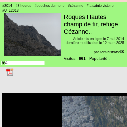
#2014
#3 heures
#bouches du rhone
#cézanne
#la sainte victoire
#UTL2013
Roques Hautes
champ de tir, refuge
Cézanne..
Article mis en ligne le
7 mai 2014
dernière modification le 12 mars 2025
par
Administrator
Visites :
661
-
Popularité :
8%