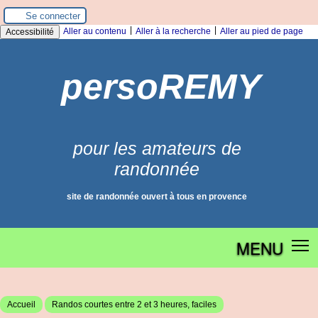
Panneau de gestion des cookies
Se connecter
|
|
Aller au contenu
Aller à la recherche
Aller au pied de page
Accessibilité
persoREMY
pour les amateurs de
randonnée
site de randonnée ouvert à tous en provence
MENU
Accueil
Randos courtes entre 2 et 3 heures, faciles