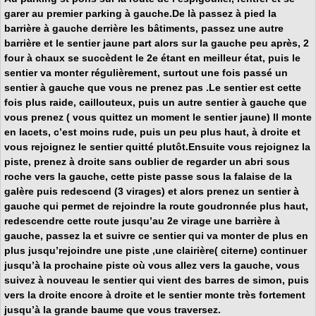
garer au premier parking à gauche.De là passez à pied la
barrière à gauche derrière les bâtiments, passez une autre
barrière et le sentier jaune part alors sur la gauche peu après, 2
four à chaux se succèdent le 2e étant en meilleur état, puis le
sentier va monter régulièrement, surtout une fois passé un
sentier à gauche que vous ne prenez pas .Le sentier est cette
fois plus raide, caillouteux, puis un autre sentier à gauche que
vous prenez ( vous quittez un moment le sentier jaune) Il monte
en lacets, c’est moins rude, puis un peu plus haut, à droite et
vous rejoignez le sentier quitté plutôt.Ensuite vous rejoignez la
piste, prenez à droite sans oublier de regarder un abri sous
roche vers la gauche, cette piste passe sous la falaise de la
galère puis redescend (3 virages) et alors prenez un sentier à
gauche qui permet de rejoindre la route goudronnée plus haut,
redescendre cette route jusqu’au 2e virage une barrière à
gauche, passez la et suivre ce sentier qui va monter de plus en
plus jusqu’rejoindre une piste ,une clairière( citerne) continuer
jusqu’à la prochaine piste où vous allez vers la gauche, vous
suivez à nouveau le sentier qui vient des barres de simon, puis
vers la droite encore à droite et le sentier monte très fortement
jusqu’à la grande baume que vous traversez.