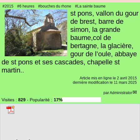
#2015
#6 heures
#bouches du rhone
#La sainte baume
st pons, vallon du gour
de brest, barre de
simon, la grande
baume,col de
bertagne, la glacière,
gour de l’oule, abbaye
de st pons et ses cascades, chapelle st
martin..
Article mis en ligne le
2 avril 2015
dernière modification le 11 mars 2025
par
Administrator
Visites :
829
-
Popularité :
17%