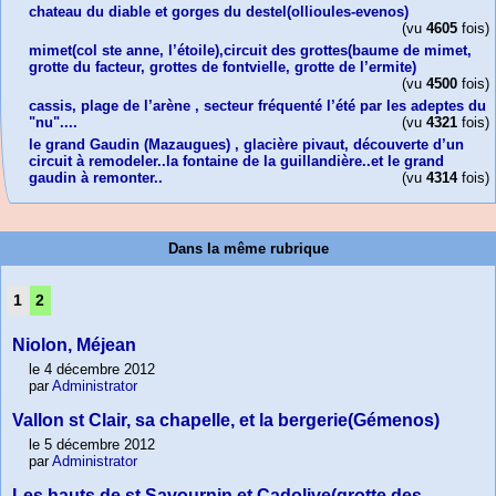
chateau du diable et gorges du destel(ollioules-evenos)
(vu
4605
fois)
mimet(col ste anne, l’étoile),circuit des grottes(baume de mimet,
grotte du facteur, grottes de fontvielle, grotte de l’ermite)
(vu
4500
fois)
cassis, plage de l’arène , secteur fréquenté l’été par les adeptes du
"nu"....
(vu
4321
fois)
le grand Gaudin (Mazaugues) , glacière pivaut, découverte d’un
circuit à remodeler..la fontaine de la guillandière..et le grand
gaudin à remonter..
(vu
4314
fois)
Dans la même rubrique
1
2
Niolon, Méjean
le 4 décembre 2012
par
Administrator
Vallon st Clair, sa chapelle, et la bergerie(Gémenos)
le 5 décembre 2012
par
Administrator
Les hauts de st Savournin et Cadolive(grotte des