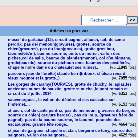
Articles les plus vus
massif du garlaban,(13), circuit pagnol, allauch, col, de cante
perdrix, pas dei menoun(gravures), grottes, source du
chien(gravures), pas du loup(gravures), grotte grosibou,
taoumé(667m), baume sourme, puits du murier, vallon des
piches,col de salis, baume du plantier(manon), col d’aubignane,
grotte(bauxite), source du pichoun ome, baumes des pestiférés,
chapelle notre dame du chateau(et ses ruines)..
(vu
11849
fois)
parcours jean de florette( claude berri)(riboux, château renard,
vieux mounoï et la grotte..)
(vu
7055
fois)
Les gorges de caramy(TOURVES), grotte de chuchy, le lapiaz,les
anciennes mines de bauxite, grotte st michel,le,pont romain et
circuit du 3 juillet 2014
(vu
6353
fois)
vauvenargues , le vallon du délubre et ses cascades sur
l’infernet....
(vu
6153
fois)
allauch, col de cante perdrix, pas de meinoun, gravures du berger,
source du chien( gravure berger) , pas du loup, (gravures frère de
pagnol), pas de la baume sourme, le taoumé, pounche des
escaouprés, grande tête rouge..
(vu
4664
fois)
st jean de garguier, chapelle st clair, bergerie de tuny, source des
seignors, vallon des seignors....
(vu
4629
fois)