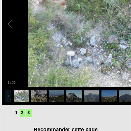
1
/
30
1
2
3
Recommander cette page