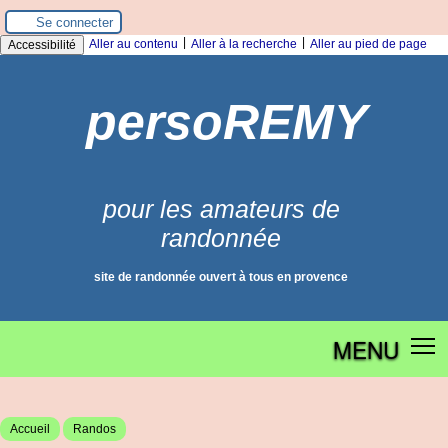
Panneau de gestion des cookies
Se connecter
|
|
Aller au contenu
Aller à la recherche
Aller au pied de page
Accessibilité
persoREMY
pour les amateurs de
randonnée
site de randonnée ouvert à tous en provence
MENU
Accueil
Randos