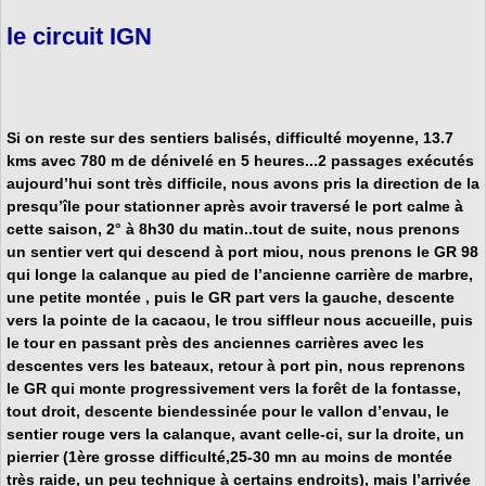
le circuit IGN
Si on reste sur des sentiers balisés, difficulté moyenne, 13.7
kms avec 780 m de dénivelé en 5 heures...2 passages exécutés
aujourd’hui sont très difficile, nous avons pris la direction de la
presqu’île pour stationner après avoir traversé le port calme à
cette saison, 2° à 8h30 du matin..tout de suite, nous prenons
un sentier vert qui descend à
port miou
, nous prenons le
GR 98
qui longe la calanque au pied de l’ancienne carrière de marbre,
une petite montée , puis le GR part vers la gauche, descente
vers la
pointe de la cacaou
,
le trou siffleur
nous accueille, puis
le tour en passant près des anciennes carrières avec les
descentes vers les bateaux, retour à
port pin
, nous reprenons
le GR qui monte progressivement vers la forêt de la fontasse,
tout droit, descente biendessinée pour le vallon d’envau, le
sentier rouge vers la calanque, avant celle-ci, sur la droite, un
pierrier (1ère grosse difficulté,25-30 mn au moins de montée
très raide, un peu technique à certains endroits), mais l’arrivée