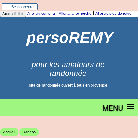
Panneau de gestion des cookies
Se connecter
|
|
Aller au contenu
Aller à la recherche
Aller au pied de page
Accessibilité
persoREMY
pour les amateurs de
randonnée
site de randonnée ouvert à tous en provence
MENU
Accueil
Randos