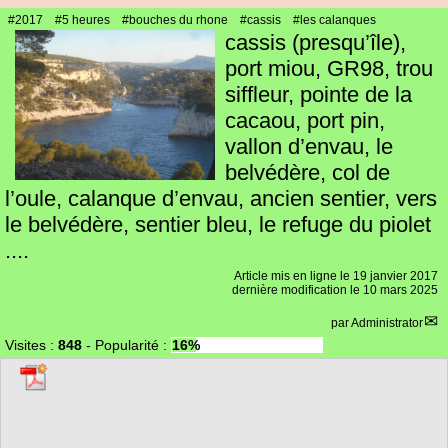
#2017
#5 heures
#bouches du rhone
#cassis
#les calanques
cassis (presqu’île),
port miou, GR98, trou
siffleur, pointe de la
cacaou, port pin,
vallon d’envau, le
belvédère, col de
l’oule, calanque d’envau, ancien sentier, vers
le belvédère, sentier bleu, le refuge du piolet
....
Article mis en ligne le
19 janvier 2017
dernière modification le 10 mars 2025
par
Administrator
Visites :
848
-
Popularité :
16%