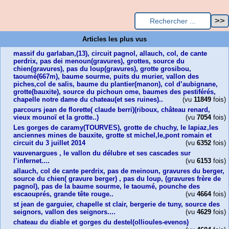
Articles les plus vus
massif du garlaban,(13), circuit pagnol, allauch, col, de cante
perdrix, pas dei menoun(gravures), grottes, source du
chien(gravures), pas du loup(gravures), grotte grosibou,
taoumé(667m), baume sourme, puits du murier, vallon des
piches,col de salis, baume du plantier(manon), col d’aubignane,
grotte(bauxite), source du pichoun ome, baumes des pestiférés,
chapelle notre dame du chateau(et ses ruines)..
(vu
11849
fois)
parcours jean de florette( claude berri)(riboux, château renard,
vieux mounoï et la grotte..)
(vu
7054
fois)
Les gorges de caramy(TOURVES), grotte de chuchy, le lapiaz,les
anciennes mines de bauxite, grotte st michel,le,pont romain et
circuit du 3 juillet 2014
(vu
6352
fois)
vauvenargues , le vallon du délubre et ses cascades sur
l’infernet....
(vu
6153
fois)
allauch, col de cante perdrix, pas de meinoun, gravures du berger,
source du chien( gravure berger) , pas du loup, (gravures frère de
pagnol), pas de la baume sourme, le taoumé, pounche des
escaouprés, grande tête rouge..
(vu
4664
fois)
st jean de garguier, chapelle st clair, bergerie de tuny, source des
seignors, vallon des seignors....
(vu
4629
fois)
chateau du diable et gorges du destel(ollioules-evenos)