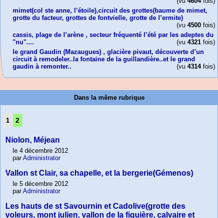
(vu
4604
fois)
mimet(col ste anne, l’étoile),circuit des grottes(baume de mimet,
grotte du facteur, grottes de fontvielle, grotte de l’ermite)
(vu
4500
fois)
cassis, plage de l’arène , secteur fréquenté l’été par les adeptes du
"nu"....
(vu
4321
fois)
le grand Gaudin (Mazaugues) , glacière pivaut, découverte d’un
circuit à remodeler..la fontaine de la guillandière..et le grand
gaudin à remonter..
(vu
4314
fois)
Dans la même rubrique
1
2
Niolon, Méjean
le 4 décembre 2012
par
Administrator
Vallon st Clair, sa chapelle, et la bergerie(Gémenos)
le 5 décembre 2012
par
Administrator
Les hauts de st Savournin et Cadolive(grotte des
voleurs, mont julien, vallon de la figuière, calvaire et