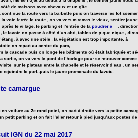
avoir, même trajet au début à la chapelle , le sentier jaune nous fa
 côté de maisons avec chevaux et un gîte..
a continue la route vers la barbette puis on traverse les lotisseme
 la voie ferrée la route , on va vers miramas le vieux, sentier jaune
 après le village, le parking et l’entrée de la
poudrerie
, direction
, le lavoir, on passe à côté d’un abri, tables de pique nique , direc
’étang, à avec une stèle , la végétation est trop importante, à
atoite on repart au centre du parc,
rs la cascade puis on longe les bâtiments où était fabriquée et sé
la sortie, on va vers le pont de l’horloge pour se retrouver comme 
visite, sur le plateau entre la chapelle et le réservoir d’eau , un se
e rejoindre le port..puis le jaune promenade du lavoir..
tite camargue
 en voiture au 2e rond point, on part à droite vers la petite camar
n petit parking et on fait l’aller retour à pied jusqu’aux postes d
rcuit IGN du 22 mai 2017