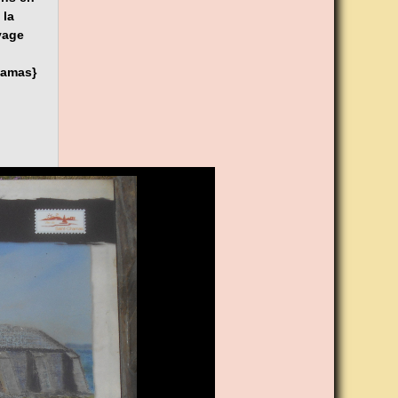
 la
vage
hamas}