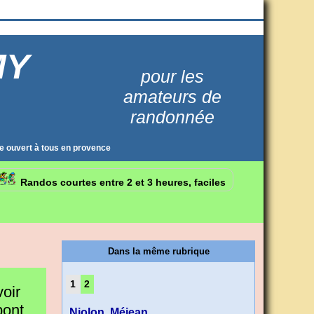
MY
pour les
amateurs de
randonnée
e ouvert à tous en provence
Randos courtes entre 2 et 3 heures, faciles
Dans la même rubrique
1
2
voir
pont
Niolon, Méjean