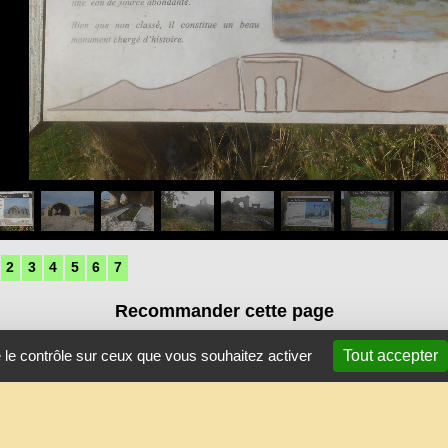
2
3
4
5
6
7
Recommander cette page
e le contrôle sur ceux que vous souhaitez activer
Tout accepter
Plan du site
Contact
Mentions légales
Espace privé