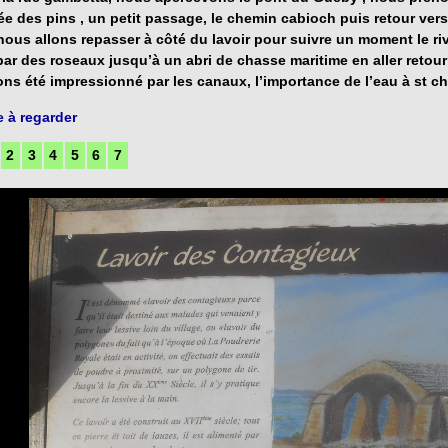
lée des pins , un petit passage, le chemin cabioch puis retour vers
 nous allons repasser à côté du lavoir pour suivre un moment le ri
ar des roseaux jusqu’à un abri de chasse maritime en aller retour
ns été impressionné par les canaux, l’importance de l’eau à st c
 à regarder
2
3
4
5
6
7