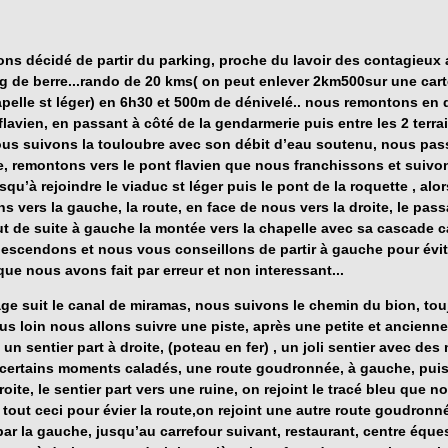
ns décidé de partir du parking, proche du lavoir des contagieux
ng de berre...rando de 20 kms( on peut enlever 2km500sur une cart
apelle st léger) en 6h30 et 500m de dénivelé.. nous remontons en 
flavien, en passant à côté de la gendarmerie puis entre les 2 terra
ous suivons la
touloubre
avec son débit d’eau soutenu, nous pas
e, remontons vers le
pont flavien
que nous franchissons et suivon
usqu’à rejoindre le
viaduc st léger
puis
le pont de la roquette
, alo
s vers la gauche, la route, en face de nous vers la droite, le pass
out de suite à gauche la montée vers la
chapelle
avec sa cascade c
escendons et nous vous conseillons de partir à gauche pour évit
ue nous avons fait par erreur et non interessant...
ge suit le canal de miramas, nous suivons le chemin du bion, tou
lus loin nous allons suivre une piste, après une petite et ancienne
 un sentier part à droite, (poteau en fer) , un joli sentier avec des
à certains moments caladés, une route goudronnée, à gauche, puis
roite, le sentier part vers une ruine, on rejoint le tracé bleu que n
 tout ceci pour évier la route,on rejoint une autre route goudronné
par la gauche, jusqu’au carrefour suivant, restaurant, centre éques