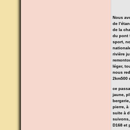
Nous avo
de l’éta
de la ch
du pont 
sport, n
national
rivière j
remonton
léger, t
nous red
2km500 q
ce passa
jaune, p
bergerie,
pierre, 
suite à d
suivons,
D168 et 