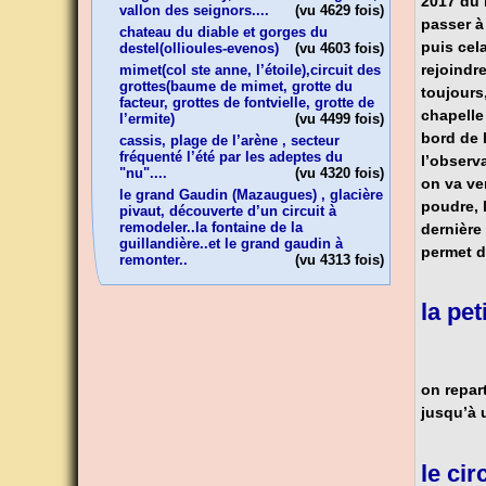
2017 du l
vallon des seignors....
(vu
4629
fois)
passer à
chateau du diable et gorges du
puis cel
destel(ollioules-evenos)
(vu
4603
fois)
rejoindre
mimet(col ste anne, l’étoile),circuit des
grottes(baume de mimet, grotte du
toujours,
facteur, grottes de fontvielle, grotte de
chapelle 
l’ermite)
(vu
4499
fois)
bord de l
cassis, plage de l’arène , secteur
fréquenté l’été par les adeptes du
l’observ
"nu"....
(vu
4320
fois)
on va ve
le grand Gaudin (Mazaugues) , glacière
poudre, 
pivaut, découverte d’un circuit à
remodeler..la fontaine de la
dernière 
guillandière..et le grand gaudin à
permet d
remonter..
(vu
4313
fois)
la pe
on repart
jusqu’à u
le ci