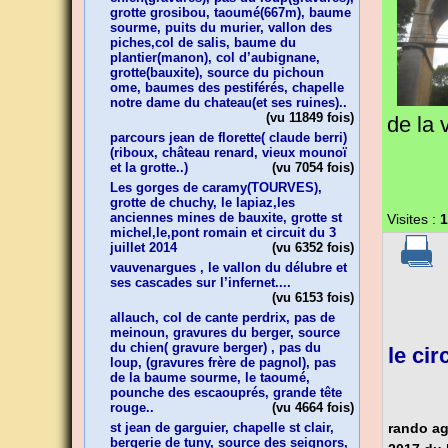
grotte grosibou, taoumé(667m), baume
sourme, puits du murier, vallon des
piches,col de salis, baume du
plantier(manon), col d’aubignane,
grotte(bauxite), source du pichoun
ome, baumes des pestiférés, chapelle
notre dame du chateau(et ses ruines)..
(vu
11849
fois)
de la 
parcours jean de florette( claude berri)
(riboux, château renard, vieux mounoï
et la grotte..)
(vu
7054
fois)
Les gorges de caramy(TOURVES),
grotte de chuchy, le lapiaz,les
anciennes mines de bauxite, grotte st
Visites :
1
michel,le,pont romain et circuit du 3
juillet 2014
(vu
6352
fois)
vauvenargues , le vallon du délubre et
ses cascades sur l’infernet....
(vu
6153
fois)
allauch, col de cante perdrix, pas de
meinoun, gravures du berger, source
du chien( gravure berger) , pas du
le cir
loup, (gravures frère de pagnol), pas
de la baume sourme, le taoumé,
pounche des escaouprés, grande tête
rouge..
(vu
4664
fois)
rando ag
st jean de garguier, chapelle st clair,
bergerie de tuny, source des seignors,