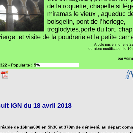
de la roquette, chapelle st lége
miramas le vieux , aqueduc d
boisgelin, pont de l’horloge,
troglodytes,porte du fort, chap
vierge..et visite de la poudrerie et la petite ca
Article mis en ligne le
2
dernière modification le 1
par
Admin
322
-
Popularité :
5%
cuit IGN du 18 avril 2018
réable de 16kms600 en 5h30 et 370m de dénivelé, au départ com