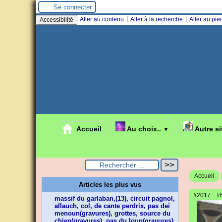
Panneau de gestion des cookies
Se connecter
|
|
Aller au contenu
Aller à la recherche
Aller au pi
Accessibilité
Accueil
Au choix..
Autre si
▼
Accueil
Articles les plus vus
#2017
#
massif du garlaban,(13), circuit pagnol,
allauch, col, de cante perdrix, pas dei
menoun(gravures), grottes, source du
chien(gravures), pas du loup(gravures),