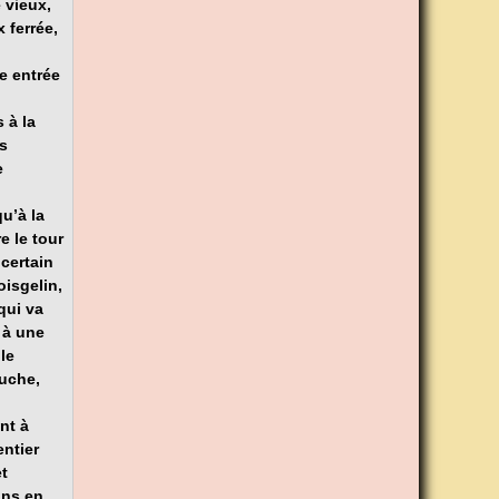
 vieux,
 ferrée,
e entrée
 à la
is
e
qu’à la
e le tour
certain
isgelin,
qui va
r à une
le
auche,
nt à
entier
t
ons en