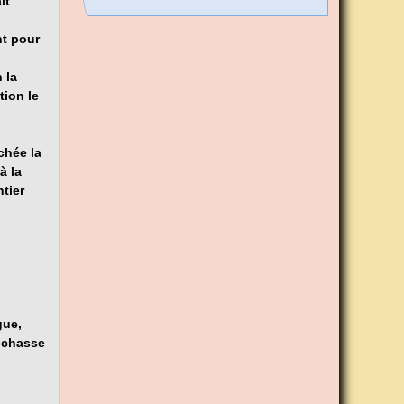
it
nt pour
 la
tion le
chée la
à la
ntier
gue,
e chasse