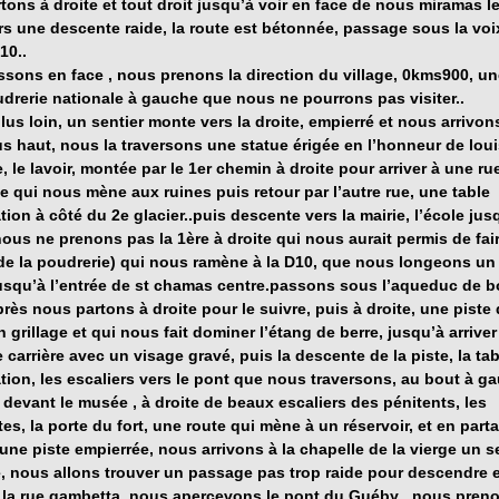
tons à droite et tout droit jusqu’à voir en face de nous miramas le
ors une descente raide, la route est bétonnée, passage sous la voix
10..
sons en face , nous prenons la direction du village, 0kms900, un
udrerie nationale à gauche que nous ne pourrons pas visiter..
us loin, un sentier monte vers la droite, empierré et nous arrivons
us haut, nous la traversons une statue érigée en l’honneur de lou
 le lavoir, montée par le 1er chemin à droite pour arriver à une ru
le qui nous mène aux ruines puis retour par l’autre rue, une table
tion à côté du 2e glacier..puis descente vers la mairie, l’école jus
nous ne prenons pas la 1ère à droite qui nous aurait permis de fair
de la poudrerie) qui nous ramène à la D10, que nous longeons un 
usqu’à l’entrée de st chamas centre.passons sous l’aqueduc de bo
près nous partons à droite pour le suivre, puis à droite, une piste 
 grillage et qui nous fait dominer l’étang de berre, jusqu’à arrive
 carrière avec un visage gravé, puis la descente de la piste, la tab
ation, les escaliers vers le pont que nous traversons, au bout à g
devant le musée , à droite de beaux escaliers des
pénitents
,
les
es, la porte du fort,
une route qui mène à un réservoir, et en parta
une piste empierrée, nous arrivons à la
chapelle de la vierge
un s
, nous allons trouver un passage pas trop raide pour descendre e
r la rue gambetta, nous apercevons le
pont du Guéby
, nous pren