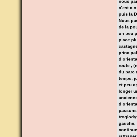
nous par
c’est al
puis la D
Nous pas
de la po
un peu pl
place pl
castagne,
principa
d’orienta
route , (
du parc 
temps, j
et peu a
longer un
ancienne
d’orient
passons 
troglodyt
gauche, 
continue
rattrape