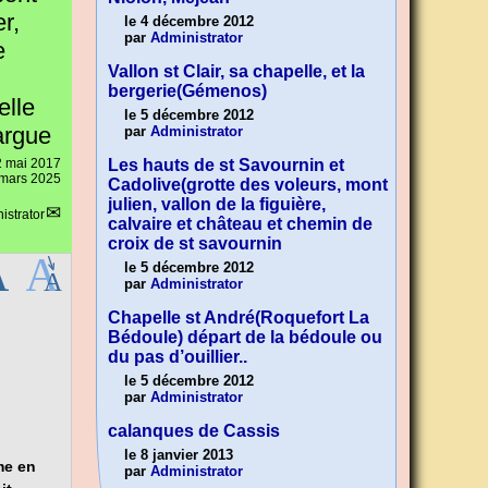
r,
le 4 décembre 2012
par
Administrator
e
Vallon st Clair, sa chapelle, et la
bergerie(Gémenos)
elle
le 5 décembre 2012
margue
par
Administrator
2 mai 2017
Les hauts de st Savournin et
0 mars 2025
Cadolive(grotte des voleurs, mont
julien, vallon de la figuière,
istrator
calvaire et château et chemin de
croix de st savournin
le 5 décembre 2012
par
Administrator
Chapelle st André(Roquefort La
Bédoule) départ de la bédoule ou
du pas d’ouillier..
le 5 décembre 2012
par
Administrator
calanques de Cassis
le 8 janvier 2013
me en
par
Administrator