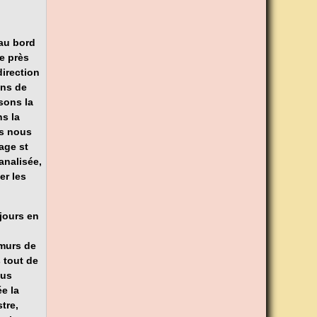
 au bord
e près
direction
ins de
sons la
s la
rs nous
age st
analisée,
er les
jours en
 murs de
 tout de
ous
e la
tre,