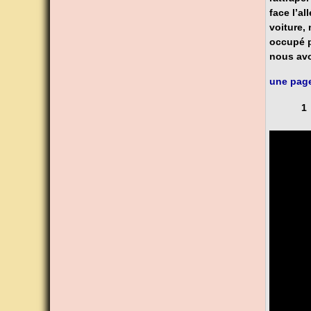
face l’al
voiture,
occupé p
nous avo
une page
1