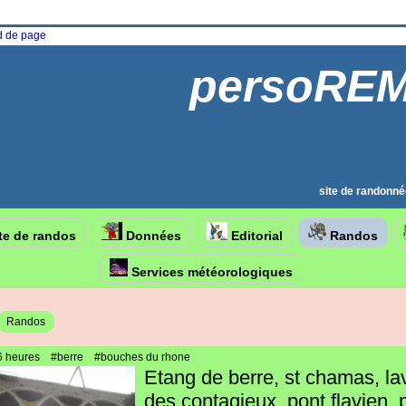
ed de page
persoRE
site de randonné
te de randos
Données
Editorial
Randos
Services météorologiques
Randos
6 heures
#berre
#bouches du rhone
Etang de berre, st chamas, la
des contagieux, pont flavien, 