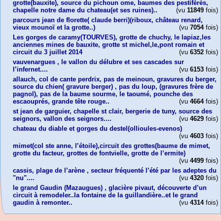
grotte(bauxite), source du pichoun ome, baumes des pestiférés,
chapelle notre dame du chateau(et ses ruines)..
(vu
11849
fois)
parcours jean de florette( claude berri)(riboux, château renard,
vieux mounoï et la grotte..)
(vu
7054
fois)
Les gorges de caramy(TOURVES), grotte de chuchy, le lapiaz,les
anciennes mines de bauxite, grotte st michel,le,pont romain et
circuit du 3 juillet 2014
(vu
6352
fois)
vauvenargues , le vallon du délubre et ses cascades sur
l’infernet....
(vu
6153
fois)
allauch, col de cante perdrix, pas de meinoun, gravures du berger,
source du chien( gravure berger) , pas du loup, (gravures frère de
pagnol), pas de la baume sourme, le taoumé, pounche des
escaouprés, grande tête rouge..
(vu
4664
fois)
st jean de garguier, chapelle st clair, bergerie de tuny, source des
seignors, vallon des seignors....
(vu
4629
fois)
chateau du diable et gorges du destel(ollioules-evenos)
(vu
4603
fois)
mimet(col ste anne, l’étoile),circuit des grottes(baume de mimet,
grotte du facteur, grottes de fontvielle, grotte de l’ermite)
(vu
4499
fois)
cassis, plage de l’arène , secteur fréquenté l’été par les adeptes du
"nu"....
(vu
4320
fois)
le grand Gaudin (Mazaugues) , glacière pivaut, découverte d’un
circuit à remodeler..la fontaine de la guillandière..et le grand
gaudin à remonter..
(vu
4314
fois)