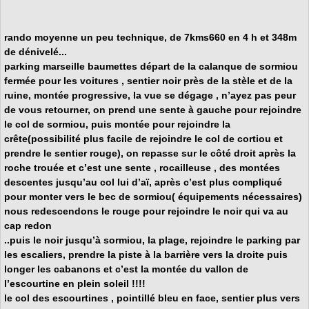
rando moyenne un peu technique, de 7kms660 en 4 h et 348m
de dénivelé...
parking marseille baumettes départ de la calanque de sormiou
fermée pour les voitures , sentier noir près de la stèle et de la
ruine, montée progressive, la vue se dégage , n’ayez pas peur
de vous retourner, on prend une sente à gauche pour rejoindre
le
col de sormiou
, puis montée pour rejoindre la
crête(possibilité plus facile de rejoindre le col de cortiou et
prendre le sentier rouge), on repasse sur le côté droit après la
roche trouée et c’est une sente , rocailleuse , des montées
descentes jusqu’au
col lui d’aï
, après c’est plus compliqué
pour monter vers le
bec de sormiou
( équipements nécessaires)
nous redescendons le rouge pour rejoindre le noir qui va au
cap redon
..puis le noir jusqu’à sormiou, la plage, rejoindre le parking par
les escaliers, prendre la piste à la barrière vers la droite puis
longer les cabanons et c’est la montée du vallon de
l’escourtine
en plein soleil !!!!
le col des escourtines , pointillé bleu en face, sentier plus vers