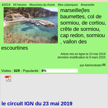
#2019
#4 heures
#bouches du rhone
#les calanques
#marseille
marseille(les
baumettes, col de
sormiou, de cortiou,
crête de sormiou,
cap redon, sormiou
, vallon des
escourtines
Article mis en ligne le
23 mai 2019
dernière modification le 9 mars 2025
par
Administrator
Visites :
629
-
Popularité :
6%
le circuit IGN du 23 mai 2019