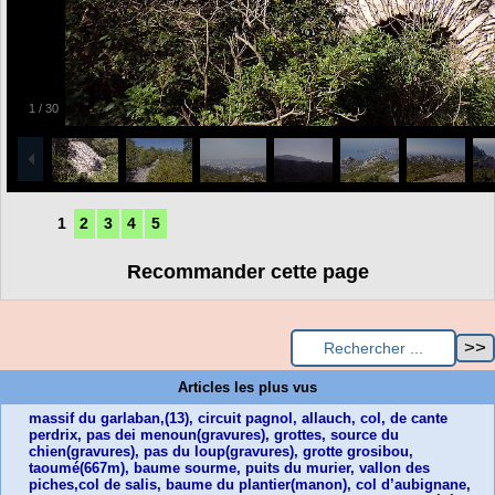
1
/
30
1
2
3
4
5
Recommander cette page
Articles les plus vus
massif du garlaban,(13), circuit pagnol, allauch, col, de cante
perdrix, pas dei menoun(gravures), grottes, source du
chien(gravures), pas du loup(gravures), grotte grosibou,
taoumé(667m), baume sourme, puits du murier, vallon des
piches,col de salis, baume du plantier(manon), col d’aubignane,