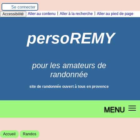
Panneau de gestion des cookies
Se connecter
|
|
Aller au contenu
Aller à la recherche
Aller au pied de page
Accessibilité
persoREMY
pour les amateurs de
randonnée
site de randonnée ouvert à tous en provence
MENU
Accueil
Randos