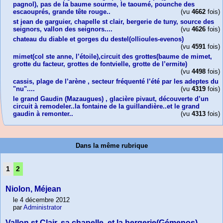
pagnol), pas de la baume sourme, le taoumé, pounche des
escaouprés, grande tête rouge..
(vu
4662
fois)
st jean de garguier, chapelle st clair, bergerie de tuny, source des
seignors, vallon des seignors....
(vu
4626
fois)
chateau du diable et gorges du destel(ollioules-evenos)
(vu
4591
fois)
mimet(col ste anne, l’étoile),circuit des grottes(baume de mimet,
grotte du facteur, grottes de fontvielle, grotte de l’ermite)
(vu
4498
fois)
cassis, plage de l’arène , secteur fréquenté l’été par les adeptes du
"nu"....
(vu
4319
fois)
le grand Gaudin (Mazaugues) , glacière pivaut, découverte d’un
circuit à remodeler..la fontaine de la guillandière..et le grand
gaudin à remonter..
(vu
4313
fois)
Dans la même rubrique
1
2
Niolon, Méjean
le 4 décembre 2012
par
Administrator
Vallon st Clair, sa chapelle, et la bergerie(Gémenos)