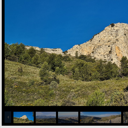
1
/
30