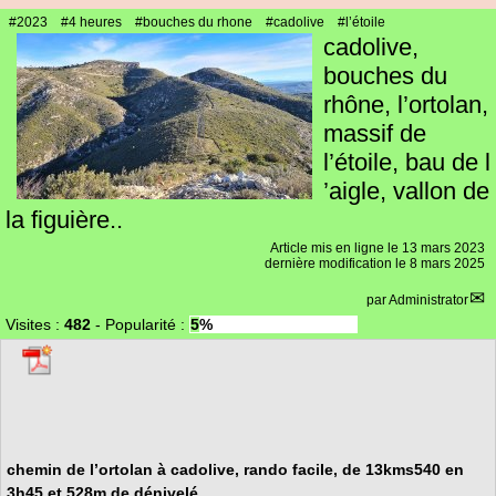
#2023
#4 heures
#bouches du rhone
#cadolive
#l’étoile
cadolive,
bouches du
rhône, l’ortolan,
massif de
l’étoile, bau de l
’aigle, vallon de
la figuière..
Article mis en ligne le
13 mars 2023
dernière modification le 8 mars 2025
par
Administrator
Visites :
482
-
Popularité :
5%
chemin de l’ortolan à cadolive, rando facile, de 13kms540 en
3h45 et 528m de dénivelé...