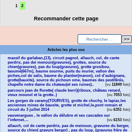
1
2
Recommander cette page
Articles les plus vus
massif du garlaban,(13), circuit pagnol, allauch, col, de cante
perdrix, pas dei menoun(gravures), grottes, source du
chien(gravures), pas du loup(gravures), grotte grosibou,
taoumé(667m), baume sourme, puits du murier, vallon des
piches,col de salis, baume du plantier(manon), col d’aubignane,
grotte(bauxite), source du pichoun ome, baumes des pestiférés,
chapelle notre dame du chateau(et ses ruines)..
(vu
11849
fois)
parcours jean de florette( claude berri)(riboux, château renard,
vieux mounoï et la grotte..)
(vu
7053
fois)
Les gorges de caramy(TOURVES), grotte de chuchy, le lapiaz,les
anciennes mines de bauxite, grotte st michel,le,pont romain et
circuit du 3 juillet 2014
(vu
6351
fois)
vauvenargues , le vallon du délubre et ses cascades sur
l’infernet....
(vu
6153
fois)
allauch, col de cante perdrix, pas de meinoun, gravures du berger,
source du chien( gravure berger) , pas du loup, (gravures frère de