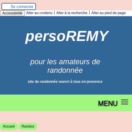
Panneau de gestion des cookies
Se connecter
|
|
Aller au contenu
Aller à la recherche
Aller au pied de page
Accessibilité
persoREMY
pour les amateurs de
randonnée
site de randonnée ouvert à tous en provence
MENU
Accueil
Randos