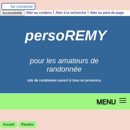
Panneau de gestion des cookies
Se connecter
|
|
Aller au contenu
Aller à la recherche
Aller au pied de page
Accessibilité
persoREMY
pour les amateurs de
randonnée
site de randonnée ouvert à tous en provence
MENU
Accueil
Randos