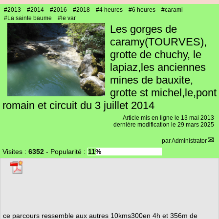
#2013
#2014
#2016
#2018
#4 heures
#6 heures
#carami
#La sainte baume
#le var
Les gorges de
caramy(TOURVES),
grotte de chuchy, le
lapiaz,les anciennes
mines de bauxite,
grotte st michel,le,pont
romain et circuit du 3 juillet 2014
Article mis en ligne le
13 mai 2013
dernière modification le 29 mars 2025
par
Administrator
Visites :
6352
-
Popularité :
11%
ce parcours ressemble aux autres 10kms300en 4h et 356m de