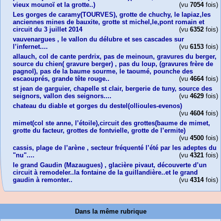
vieux mounoï et la grotte..)
(vu
7054
fois)
Les gorges de caramy(TOURVES), grotte de chuchy, le lapiaz,les
anciennes mines de bauxite, grotte st michel,le,pont romain et
circuit du 3 juillet 2014
(vu
6352
fois)
vauvenargues , le vallon du délubre et ses cascades sur
l’infernet....
(vu
6153
fois)
allauch, col de cante perdrix, pas de meinoun, gravures du berger,
source du chien( gravure berger) , pas du loup, (gravures frère de
pagnol), pas de la baume sourme, le taoumé, pounche des
escaouprés, grande tête rouge..
(vu
4664
fois)
st jean de garguier, chapelle st clair, bergerie de tuny, source des
seignors, vallon des seignors....
(vu
4629
fois)
chateau du diable et gorges du destel(ollioules-evenos)
(vu
4604
fois)
mimet(col ste anne, l’étoile),circuit des grottes(baume de mimet,
grotte du facteur, grottes de fontvielle, grotte de l’ermite)
(vu
4500
fois)
cassis, plage de l’arène , secteur fréquenté l’été par les adeptes du
"nu"....
(vu
4321
fois)
le grand Gaudin (Mazaugues) , glacière pivaut, découverte d’un
circuit à remodeler..la fontaine de la guillandière..et le grand
gaudin à remonter..
(vu
4314
fois)
Dans la même rubrique