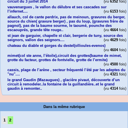
circuit du 3 juillet 2014
(vu
6352
fois)
vauvenargues , le vallon du délubre et ses cascades sur
l’infernet....
(vu
6153
fois)
allauch, col de cante perdrix, pas de meinoun, gravures du berger,
source du chien( gravure berger) , pas du loup, (gravures frère de
pagnol), pas de la baume sourme, le taoumé, pounche des
escaouprés, grande tête rouge..
(vu
4664
fois)
st jean de garguier, chapelle st clair, bergerie de tuny, source des
seignors, vallon des seignors....
(vu
4629
fois)
chateau du diable et gorges du destel(ollioules-evenos)
(vu
4604
fois)
mimet(col ste anne, l’étoile),circuit des grottes(baume de mimet,
grotte du facteur, grottes de fontvielle, grotte de l’ermite)
(vu
4500
fois)
cassis, plage de l’arène , secteur fréquenté l’été par les adeptes du
"nu"....
(vu
4321
fois)
le grand Gaudin (Mazaugues) , glacière pivaut, découverte d’un
circuit à remodeler..la fontaine de la guillandière..et le grand
gaudin à remonter..
(vu
4314
fois)
Dans la même rubrique
1
2