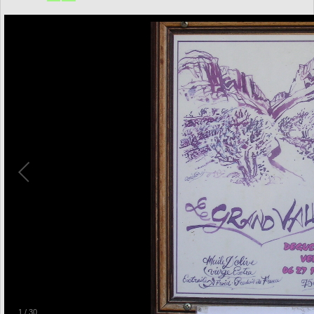
1
/
30